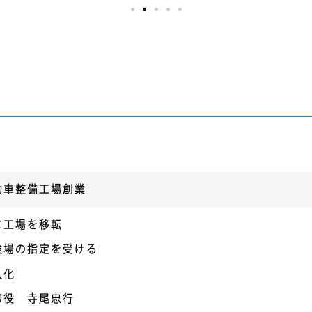
動車整備工場創業
に工場を移転
検場の指定を受ける
人化
締役 寺尾忠行